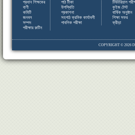
প্রধান শিক্ষকের
পাঠ টীকা
টিউটরিয়াল পরীক্
বাণী
উপস্থিতি
কুইজ টেস্ট
কমিটি
প্রকাশনা
বার্ষিক অনুষ্ঠান
জনবল
সহপাঠ ক্রমিক কার্যাবলী
শিক্ষা সফর
সম্পদ
পাবলিক পরীক্ষা
ক্রীড়া
পরীক্ষার রুটিন
COPYRIGHT © 2026
D